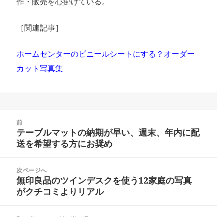
作・販売を心掛けている。
［関連記事］
ホームセンターのビニールシートにする？オーダー
カット写真集
投
前
稿
テーブルマットの納期が早い、週末、年内に配
前
ナ
送を希望する方にお奨め
の
ビ
投
ゲ
稿:
次ページへ
ー
無印良品のツインデスクを使う12家庭の写真
次
シ
がクチコミよりリアル
の
ョ
投
ン
稿: