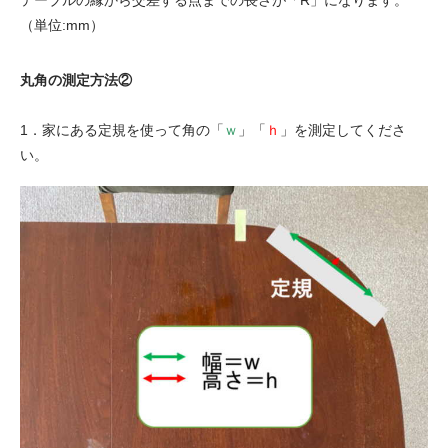
テーブルの縁から交差する点までの長さが「R」になります。
（単位:mm）
丸角の測定方法②
1．家にある定規を使って角の「
ｗ
」「
ｈ
」を測定してくださ
い。